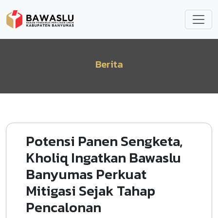
Lompat ke isi utama
Berita
Potensi Panen Sengketa,
Kholiq Ingatkan Bawaslu
Banyumas Perkuat
Mitigasi Sejak Tahap
Pencalonan