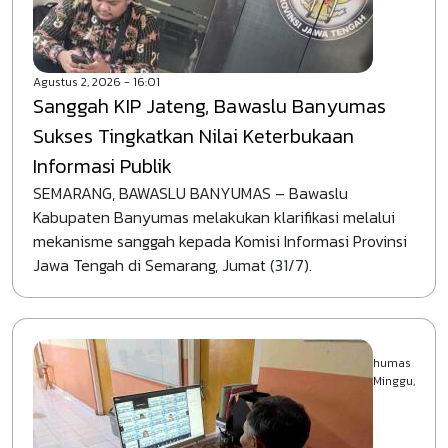
KELURAHAN/DESA DALAM RANGKA
PEMILIHAN SERENTAK TAHUN 2024
KABUPATEN BANYUMAS
Lihat Selengkapnya
Agustus 2, 2026 - 16:01
Sanggah KIP Jateng, Bawaslu Banyumas
Sukses Tingkatkan Nilai Keterbukaan
Informasi Publik
SEMARANG, BAWASLU BANYUMAS – Bawaslu
Kabupaten Banyumas melakukan klarifikasi melalui
mekanisme sanggah kepada Komisi Informasi Provinsi
Jawa Tengah di Semarang, Jumat (31/7).
Pengumuman
PENGUMUMAN PESERTA TERPILIH PENDIDIKAN
PENGAWASAN PARTISIPATIF (P2P) “BERFUNGSI
DAN BERGERAK UNTUK PEMILU 2029 YANG
humas
BERMARTABAT” BAWASLU KABUPATEN
Minggu,
BANYUMAS TAHUN 2026
Lihat Selengkapnya